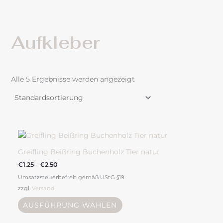
Aufkleber
Alle 5 Ergebnisse werden angezeigt
Preisspanne:
Dieses
€1.25
Produkt
bis
weist
€2.50
Greifling Beißring Buchenholz Tier natur
mehrere
€
1.25
–
€
2.50
Varianten
Umsatzsteuerbefreit gemäß UStG §19
auf.
zzgl.
Versand
Die
Optionen
AUSFÜHRUNG WÄHLEN
können
auf