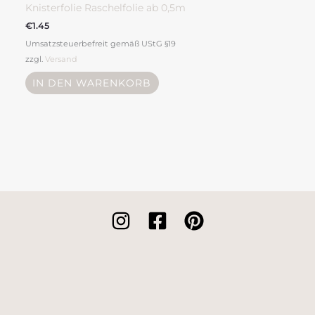
Knisterfolie Raschelfolie ab 0,5m
€
1.45
Umsatzsteuerbefreit gemäß UStG §19
zzgl.
Versand
IN DEN WARENKORB