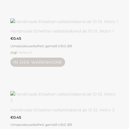
der
Produktseite
gewählt
werden
Handmade Etiketten selbstklebend ab 10 St. Motiv 1
€
0.45
Umsatzsteuerbefreit gemäß UStG §19
zzgl.
Versand
IN DEN WARENKORB
Handmade Etiketten selbstklebend ab 10 St. Motiv 2
€
0.45
Umsatzsteuerbefreit gemäß UStG §19