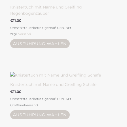
mehrere
Knistertuch mit Name und Greifling
Varianten
Regenbogenzauber
auf.
€
11.00
Die
Umsatzsteuerbefreit gemäß UStG §19
Optionen
zzgl.
Versand
können
auf
AUSFÜHRUNG WÄHLEN
der
Produktseite
gewählt
werden
Dieses
Produkt
weist
Knistertuch mit Name und Greifling Schafe
mehrere
€
11.00
Varianten
Umsatzsteuerbefreit gemäß UStG §19
auf.
Großbriefversand
Die
Optionen
AUSFÜHRUNG WÄHLEN
können
auf