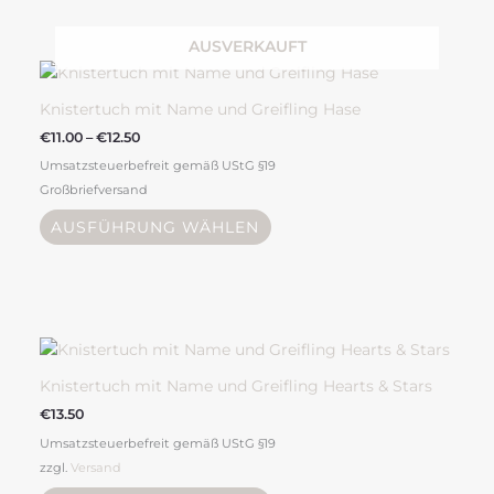
Produktseite
gewählt
Preisspanne:
AUSVERKAUFT
Dieses
werden
€11.00
Produkt
bis
weist
€12.50
Knistertuch mit Name und Greifling Hase
mehrere
€
11.00
–
€
12.50
Varianten
Umsatzsteuerbefreit gemäß UStG §19
auf.
Großbriefversand
Die
Optionen
AUSFÜHRUNG WÄHLEN
können
auf
der
Produktseite
Dieses
gewählt
Produkt
werden
weist
Knistertuch mit Name und Greifling Hearts & Stars
mehrere
€
13.50
Varianten
Umsatzsteuerbefreit gemäß UStG §19
auf.
zzgl.
Versand
Die