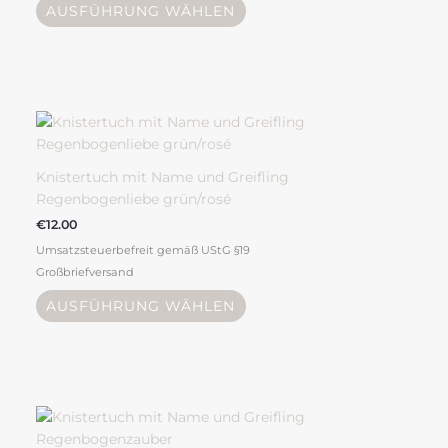
AUSFÜHRUNG WÄHLEN
Dieses
Produkt
weist
mehrere
Knistertuch mit Name und Greifling
Varianten
Regenbogenliebe grün/rosé
auf.
€
12.00
Die
Umsatzsteuerbefreit gemäß UStG §19
Optionen
Großbriefversand
können
auf
AUSFÜHRUNG WÄHLEN
der
Produktseite
gewählt
werden
Dieses
Produkt
weist