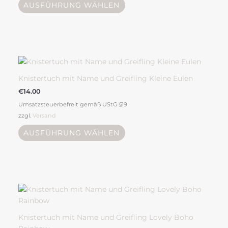
Optionen
AUSFÜHRUNG WÄHLEN
können
auf
der
Produktseite
Dieses
gewählt
Produkt
werden
weist
Knistertuch mit Name und Greifling Kleine Eulen
mehrere
€
14.00
Varianten
Umsatzsteuerbefreit gemäß UStG §19
auf.
zzgl.
Versand
Die
Optionen
AUSFÜHRUNG WÄHLEN
können
auf
der
Produktseite
gewählt
werden
Knistertuch mit Name und Greifling Lovely Boho