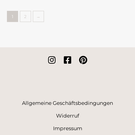
der
Produktseite
1
2
→
gewählt
werden
Allgemeine Geschäftsbedingungen
Widerruf
Impressum