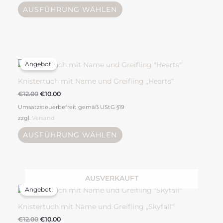
AUSFÜHRUNG WÄHLEN
Ursprünglicher
Aktueller
Preis
Preis
Angebot!
war:
ist:
€12.00
€10.00.
Knistertuch mit Name und Greifling „Hearts“
€
12.00
€
10.00
Umsatzsteuerbefreit gemäß UStG §19
zzgl.
Versand
AUSFÜHRUNG WÄHLEN
Ursprünglicher
Aktueller
AUSVERKAUFT
Preis
Preis
Angebot!
war:
ist:
€12.00
€10.00.
Knistertuch mit Name und Greifling „Skyfall“
€
12.00
€
10.00