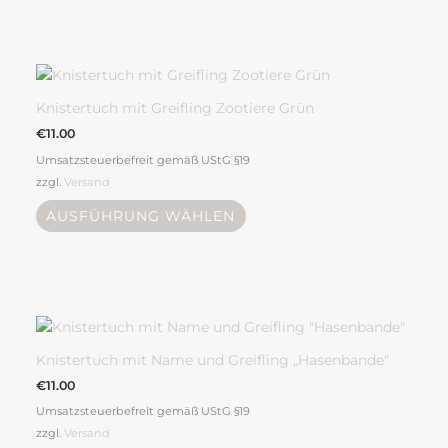
der
Produktseite
Dieses
gewählt
Produkt
werden
weist
Knistertuch mit Greifling Zootiere Grün
mehrere
€
11.00
Varianten
Umsatzsteuerbefreit gemäß UStG §19
auf.
zzgl.
Versand
Die
Optionen
AUSFÜHRUNG WÄHLEN
können
auf
der
Produktseite
gewählt
werden
Knistertuch mit Name und Greifling „Hasenbande“
€
11.00
Umsatzsteuerbefreit gemäß UStG §19
zzgl.
Versand