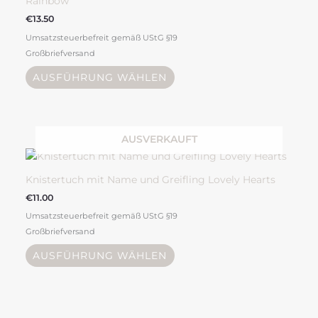
Rainbow
€
13.50
Umsatzsteuerbefreit gemäß UStG §19
Großbriefversand
AUSFÜHRUNG WÄHLEN
AUSVERKAUFT
Dieses
Produkt
weist
Knistertuch mit Name und Greifling Lovely Hearts
mehrere
€
11.00
Varianten
Umsatzsteuerbefreit gemäß UStG §19
auf.
Großbriefversand
Die
Optionen
AUSFÜHRUNG WÄHLEN
können
auf
der
Produktseite