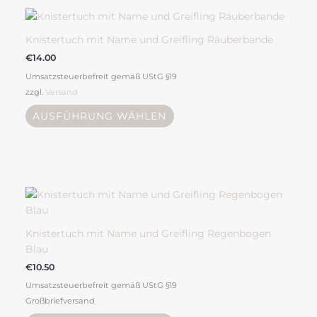
Dieses
gewählt
Produkt
werden
weist
Knistertuch mit Name und Greifling Räuberbande
mehrere
€
14.00
Varianten
Umsatzsteuerbefreit gemäß UStG §19
auf.
zzgl.
Versand
Die
Optionen
AUSFÜHRUNG WÄHLEN
können
auf
der
Produktseite
gewählt
werden
Knistertuch mit Name und Greifling Regenbogen
Blau
€
10.50
Umsatzsteuerbefreit gemäß UStG §19
Großbriefversand