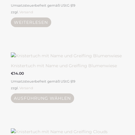
Umsatzsteuerbefreit gemäß UStG §19
zzgl.
Versand
WEITERLESEN
Dieses
Produkt
weist
Knistertuch mit Name und Greifling Blumenwiese
mehrere
€
14.00
Varianten
Umsatzsteuerbefreit gemäß UStG §19
auf.
zzgl.
Versand
Die
Optionen
AUSFÜHRUNG WÄHLEN
können
auf
der
Produktseite
Dieses
gewählt
Produkt