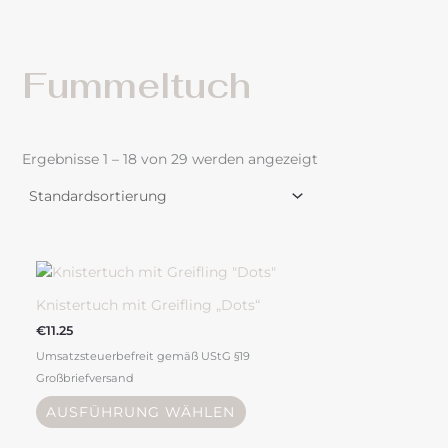
Fummeltuch
Ergebnisse 1 – 18 von 29 werden angezeigt
Dieses
Produkt
weist
Knistertuch mit Greifling „Dots“
mehrere
€
11.25
Varianten
Umsatzsteuerbefreit gemäß UStG §19
auf.
Großbriefversand
Die
Optionen
AUSFÜHRUNG WÄHLEN
können
auf