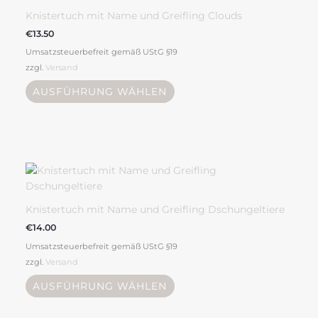
werden
weist
Knistertuch mit Name und Greifling Clouds
mehrere
€
13.50
Varianten
Umsatzsteuerbefreit gemäß UStG §19
auf.
zzgl.
Versand
Die
Optionen
AUSFÜHRUNG WÄHLEN
können
auf
der
Produktseite
Dieses
gewählt
Produkt
werden
weist
mehrere
Knistertuch mit Name und Greifling Dschungeltiere
Varianten
€
14.00
auf.
Umsatzsteuerbefreit gemäß UStG §19
Die
zzgl.
Versand
Optionen
können
AUSFÜHRUNG WÄHLEN
auf
der