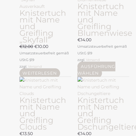
Knistertuch
€12.00
€10.00.
mehrere
Ausverkauft
Knistertuch
mit Name
Varianten
mit Name
und
auf.
und
Greifling
Die
Greifling
Blumenwiese
Optionen
„Skyfall“
können
€
14.00
auf
€
12.00
€
10.00
Umsatzsteuerbefreit gemäß
der
Umsatzsteuerbefreit gemäß
UStG §19
Produktseite
UStG §19
zzgl.
Versand
gewählt
AUSFÜHRUNG
zzgl.
Versand
werden
WEITERLESEN
WÄHLEN
Dieses
Dieses
Produkt
Produkt
weist
weist
Knistertuch
Knistertuch
mehrere
mehrere
mit Name
mit Name
Varianten
Varianten
und
und
auf.
auf.
Greifling
Greifling
Die
Die
Clouds
Dschungeltier
Optionen
Optionen
können
können
€
13.50
€
14.00