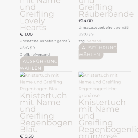
mit Name
und
und
Greifling
Die
Die
Greifling
Räuberbande
Optionen
Optionen
Lovely
können
können
€
14.00
Hearts
auf
auf
Umsatzsteuerbefreit gemäß
der
der
€
11.00
UStG §19
Produktseite
Produktseite
Umsatzsteuerbefreit gemäß
zzgl.
Versand
gewählt
gewählt
AUSFÜHRUNG
UStG §19
werden
werden
WÄHLEN
Großbriefversand
AUSFÜHRUNG
WÄHLEN
Dieses
Produkt
weist
Knistertuch
mehrere
mit Name
Knistertuch
Varianten
und
mit Name
auf.
Greifling
und
Die
Regenbogen
Greifling
Optionen
Blau
Regenbogenli
können
grün/rosé
auf
€
10.50