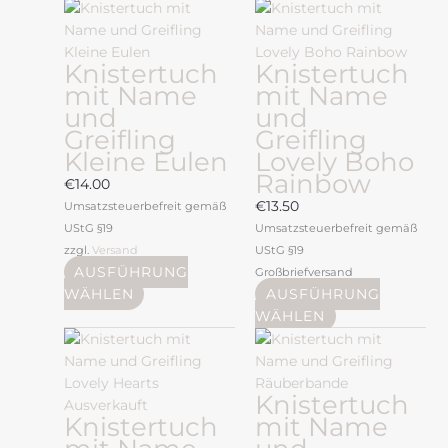
Dieses
Produkt
weist
Knistertuch
Knistertuch
mehrere
mit Name
mit Name
Varianten
und
und
auf.
Greifling
Greifling
Die
Kleine Eulen
Lovely Boho
Optionen
Rainbow
können
€
14.00
auf
€
13.50
Umsatzsteuerbefreit gemäß
der
UStG §19
Umsatzsteuerbefreit gemäß
Produktseite
zzgl.
Versand
UStG §19
gewählt
AUSFÜHRUNG
Großbriefversand
werden
WÄHLEN
AUSFÜHRUNG
WÄHLEN
Dieses
Dieses
Produkt
Produkt
weist
weist
Knistertuch
mehrere
mehrere
Ausverkauft
Knistertuch
mit Name
Varianten
Varianten
auf.
auf.