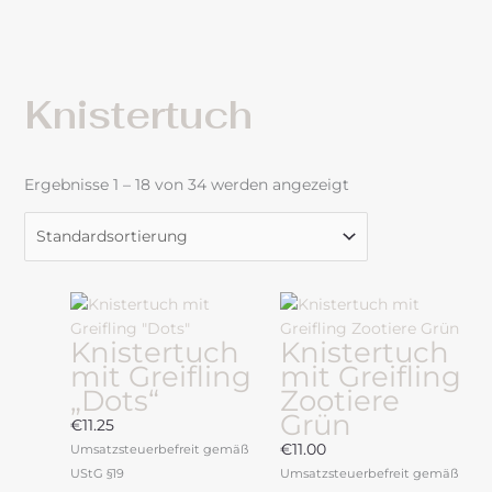
Knistertuch
Ergebnisse 1 – 18 von 34 werden angezeigt
Dieses
Dieses
Produkt
Produkt
Knistertuch
Knistertuch
weist
weist
mit Greifling
mit Greifling
mehrere
mehrere
„Dots“
Zootiere
Varianten
Varianten
Grün
auf.
auf.
€
11.25
Die
Die
€
11.00
Umsatzsteuerbefreit gemäß
Optionen
Optionen
UStG §19
Umsatzsteuerbefreit gemäß