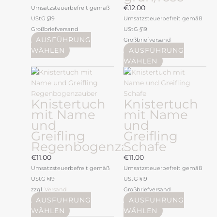
der
€
12.00
Umsatzsteuerbefreit gemäß
Produktseite
UStG §19
Umsatzsteuerbefreit gemäß
gewählt
Großbriefversand
UStG §19
werden
AUSFÜHRUNG
Großbriefversand
WÄHLEN
AUSFÜHRUNG
WÄHLEN
Dieses
Dieses
Produkt
Produkt
weist
weist
Knistertuch
Knistertuch
mehrere
mehrere
mit Name
mit Name
Varianten
Varianten
und
und
auf.
auf.
Greifling
Greifling
Die
Die
Regenbogenzauber
Schafe
Optionen
Optionen
können
können
€
11.00
€
11.00
auf
auf
Umsatzsteuerbefreit gemäß
Umsatzsteuerbefreit gemäß
der
der
UStG §19
UStG §19
Produktseite
Produktseite
zzgl.
Versand
Großbriefversand
gewählt
gewählt
AUSFÜHRUNG
AUSFÜHRUNG
werden
werden
WÄHLEN
WÄHLEN