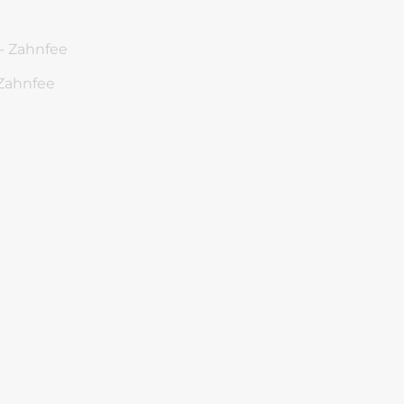
 Zahnfee
te