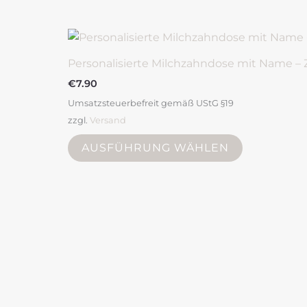
weist
mehrere
Varianten
Personalisierte Milchzahndose mit Name –
auf.
Die
€
7.90
Optionen
Umsatzsteuerbefreit gemäß UStG §19
können
zzgl.
Versand
auf
AUSFÜHRUNG WÄHLEN
der
Produktsei
gewählt
werden
Preisspanne:
Dieses
€7.90
Produkt
bis
weist
€8.00