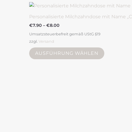
mehrere
Varianten
Personalisierte Milchzahndose mit Name „
auf.
Die
€
7.90
–
€
8.00
Optionen
Umsatzsteuerbefreit gemäß UStG §19
können
zzgl.
Versand
auf
AUSFÜHRUNG WÄHLEN
der
Produktsei
gewählt
werden