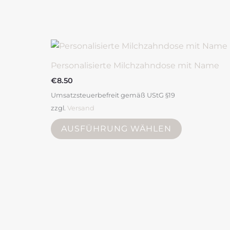
Dieses
Produkt
weist
mehrere
Varianten
Personalisierte Milchzahndose mit Name
auf.
Die
€
8.50
Optionen
Umsatzsteuerbefreit gemäß UStG §19
können
zzgl.
Versand
auf
AUSFÜHRUNG WÄHLEN
der
Produktsei
gewählt
werden
Dieses
Produkt