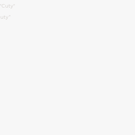
Cuty“
te