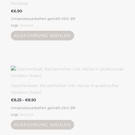
Holzbox
auf.
€
6.90
Die
Umsatzsteuerbefreit gemäß UStG §19
Optionen
zzgl.
Versand
können
auf
AUSFÜHRUNG WÄHLEN
der
Produktseite
gewählt
werden
Preisspanne:
Dieses
€8.25
Produkt
bis
weist
€8.50
mehrere
Geschenkset: Kerzenhalter inkl. Kerze in praktischer
Varianten
Holzbox (Maxi)
auf.
€
8.25
–
€
8.50
Die
Umsatzsteuerbefreit gemäß UStG §19
Optionen
zzgl.
Versand
können
auf
AUSFÜHRUNG WÄHLEN
der