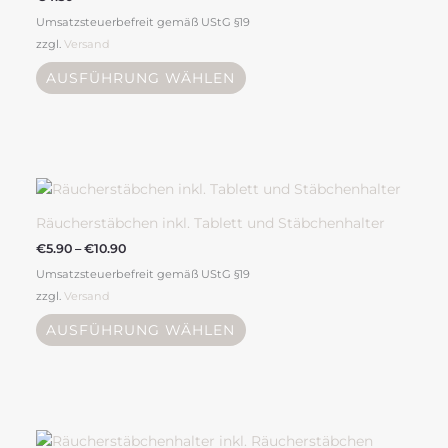
auf.
Umsatzsteuerbefreit gemäß UStG §19
Die
zzgl.
Versand
Optionen
können
AUSFÜHRUNG WÄHLEN
auf
der
Produktseite
gewählt
Preisspanne:
Dieses
werden
€5.90
Produkt
bis
weist
€10.90
Räucherstäbchen inkl. Tablett und Stäbchenhalter
mehrere
€
5.90
–
€
10.90
Varianten
Umsatzsteuerbefreit gemäß UStG §19
auf.
zzgl.
Versand
Die
Optionen
AUSFÜHRUNG WÄHLEN
können
auf
der
Produktseite
Preisspanne:
Dieses
gewählt
€6.90
Produkt
bis