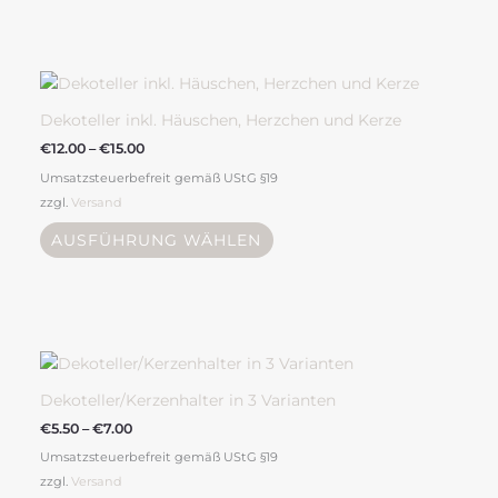
der
Produktseite
Preisspanne:
Dieses
gewählt
€12.00
Produkt
bis
werden
weist
€15.00
Dekoteller inkl. Häuschen, Herzchen und Kerze
mehrere
€
12.00
–
€
15.00
Varianten
Umsatzsteuerbefreit gemäß UStG §19
auf.
zzgl.
Versand
Die
Optionen
AUSFÜHRUNG WÄHLEN
können
auf
der
Produktseite
Preisspanne:
Dieses
gewählt
€5.50
Produkt
bis
werden
weist
€7.00
Dekoteller/Kerzenhalter in 3 Varianten
mehrere
€
5.50
–
€
7.00
Varianten
Umsatzsteuerbefreit gemäß UStG §19
auf.
zzgl.
Versand
Die