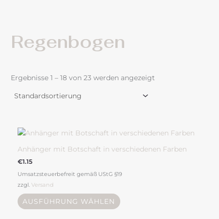
Regenbogen
Ergebnisse 1 – 18 von 23 werden angezeigt
Dieses
Produkt
weist
Anhänger mit Botschaft in verschiedenen Farben
mehrere
€
1.15
Varianten
Umsatzsteuerbefreit gemäß UStG §19
auf.
zzgl.
Versand
Die
Optionen
AUSFÜHRUNG WÄHLEN
können
auf