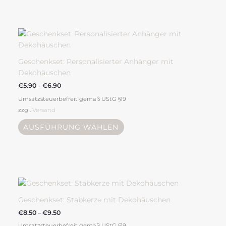
gewählt
werden
Preisspanne:
Dieses
€5.90
Produkt
bis
weist
€6.90
mehrere
Geschenkset: Personalisierter Anhänger mit
Varianten
Dekohäuschen
auf.
€
5.90
–
€
6.90
Die
Umsatzsteuerbefreit gemäß UStG §19
Optionen
zzgl.
Versand
können
auf
AUSFÜHRUNG WÄHLEN
der
Produktseite
gewählt
werden
Preisspanne:
Dieses
€8.50
Produkt
bis
weist
€9.50
Geschenkset: Stabkerze mit Dekohäuschen
mehrere
€
8.50
–
€
9.50
Varianten
Umsatzsteuerbefreit gemäß UStG §19