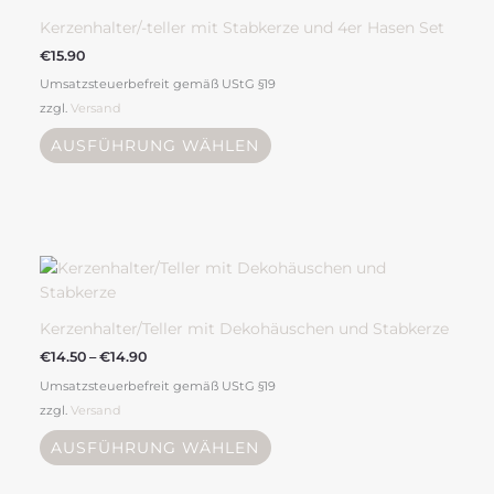
mehrere
Kerzenhalter/-teller mit Stabkerze und 4er Hasen Set
Varianten
€
15.90
auf.
Umsatzsteuerbefreit gemäß UStG §19
Die
zzgl.
Versand
Optionen
können
AUSFÜHRUNG WÄHLEN
auf
der
Produktseite
gewählt
Preisspanne:
Dieses
werden
€14.50
Produkt
bis
weist
€14.90
mehrere
Kerzenhalter/Teller mit Dekohäuschen und Stabkerze
Varianten
€
14.50
–
€
14.90
auf.
Umsatzsteuerbefreit gemäß UStG §19
Die
zzgl.
Versand
Optionen
können
AUSFÜHRUNG WÄHLEN
auf
der