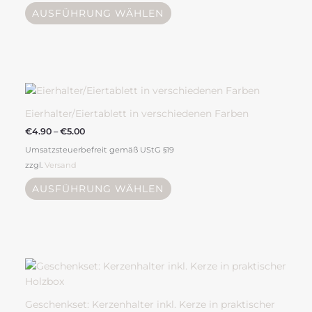
Optionen
AUSFÜHRUNG WÄHLEN
können
auf
der
Produktseite
Preisspanne:
Dieses
gewählt
€4.90
Produkt
bis
werden
weist
€5.00
Eierhalter/Eiertablett in verschiedenen Farben
mehrere
€
4.90
–
€
5.00
Varianten
Umsatzsteuerbefreit gemäß UStG §19
auf.
zzgl.
Versand
Die
Optionen
AUSFÜHRUNG WÄHLEN
können
auf
der
Produktseite
Dieses
gewählt
Produkt
werden
weist
mehrere
Geschenkset: Kerzenhalter inkl. Kerze in praktischer
Varianten