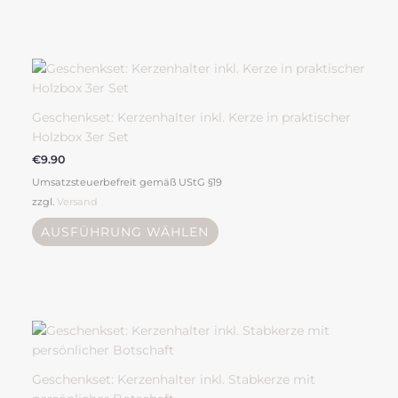
Produktseite
gewählt
werden
Dieses
Produkt
weist
mehrere
Geschenkset: Kerzenhalter inkl. Kerze in praktischer
Varianten
Holzbox 3er Set
auf.
€
9.90
Die
Umsatzsteuerbefreit gemäß UStG §19
Optionen
zzgl.
Versand
können
auf
AUSFÜHRUNG WÄHLEN
der
Produktseite
gewählt
werden
Dieses
Produkt
weist
mehrere
Geschenkset: Kerzenhalter inkl. Stabkerze mit
Varianten