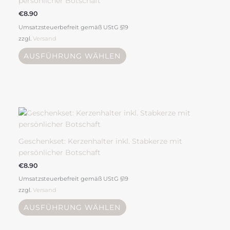
persönlicher Botschaft
auf.
€
8.90
Die
Umsatzsteuerbefreit gemäß UStG §19
Optionen
zzgl.
Versand
können
auf
AUSFÜHRUNG WÄHLEN
der
Produktseite
gewählt
werden
Dieses
Produkt
weist
mehrere
Geschenkset: Kerzenhalter inkl. Stabkerze mit
Varianten
persönlicher Botschaft
auf.
€
8.90
Die
Umsatzsteuerbefreit gemäß UStG §19
Optionen
zzgl.
Versand
können
auf
AUSFÜHRUNG WÄHLEN
der
Produktseite