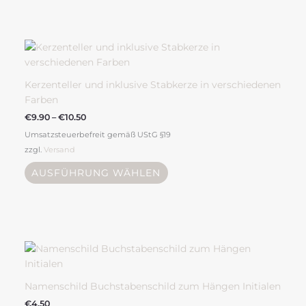
Produktseite
gewählt
Preisspanne:
Dieses
werden
€9.90
Produkt
bis
weist
€10.50
mehrere
Kerzenteller und inklusive Stabkerze in verschiedenen
Varianten
Farben
auf.
€
9.90
–
€
10.50
Die
Umsatzsteuerbefreit gemäß UStG §19
Optionen
zzgl.
Versand
können
auf
AUSFÜHRUNG WÄHLEN
der
Produktseite
gewählt
werden
Dieses
Produkt
weist
mehrere
Namenschild Buchstabenschild zum Hängen Initialen
Varianten
€
4.50