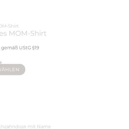
tes MOM-Shirt
t gemäß UStG §19
ge
WÄHLEN