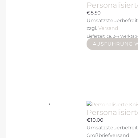
Personalisie
€
8.50
Umsatzsteuerbefrei
zzgl.
Versand
Lieferzeit: ca. 3-4 Werkta
AUSFÜHRUNG 
Personalisier
€
10.00
Umsatzsteuerbefrei
Großbriefversand