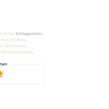
es & Das
Schlagwörter:
Herz
,
Holzbox
,
rte Geschenke
,
,
Schmuckschale
,
iten