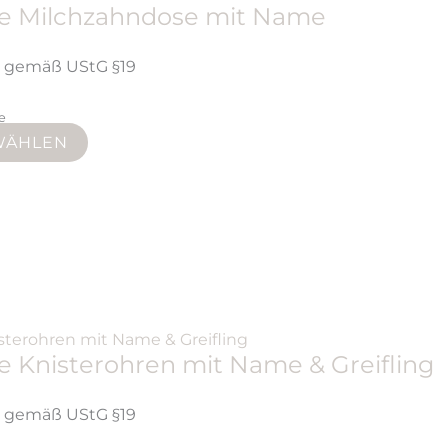
rte Milchzahndose mit Name
t gemäß UStG §19
ge
WÄHLEN
te Knisterohren mit Name & Greifling
t gemäß UStG §19