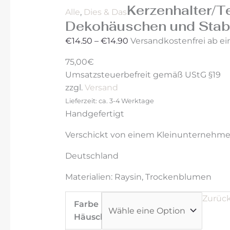
Kerzenhalter/Te
Alle
,
Dies & Das
Dekohäuschen und Stab
€
14.50
–
€
14.90
Versandkostenfrei ab ei
75,00€
Umsatzsteuerbefreit gemäß UStG §19
zzgl.
Versand
Lieferzeit: ca. 3-4 Werktage
Handgefertigt
Verschickt von einem Kleinunternehme
Deutschland
Materialien: Raysin, Trockenblumen
Zurüc
Farbe
Häuschen