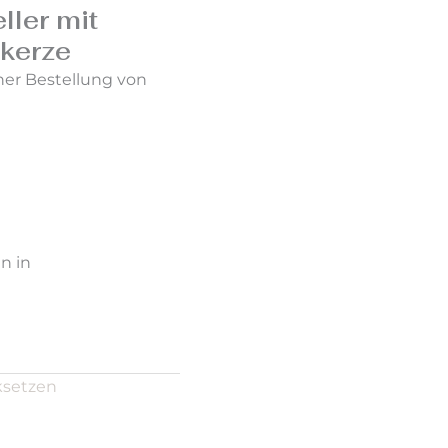
ller mit
kerze
ner Bestellung von
n in
ksetzen