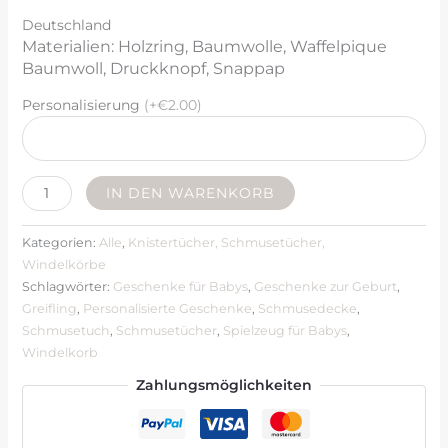
Deutschland
Materialien: Holzring, Baumwolle, Waffelpique
Baumwoll, Druckknopf, Snappap
Personalisierung
(+€2.00)
IN DEN WARENKORB
Kategorien:
Alle
,
Knistertücher, Schmusetücher,
Windelkörbe
Schlagwörter:
Geschenke für Babys
,
Geschenke zur Geburt
,
Greifling
,
Personalisierte Geschenke
,
Schmusedecke
,
Schmusetuch
,
Schmusetücher
,
Spielzeug für Babys
,
Windelkorb
Zahlungsmöglichkeiten