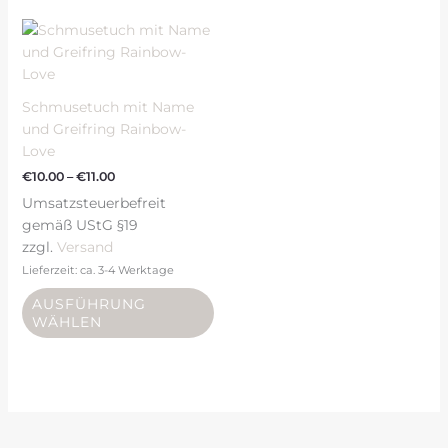
Preisspanne:
Dieses
€10.00
Produkt
bis
weist
€11.00
mehrere
Schmusetuch mit Name
Varianten
und Greifring Rainbow-
auf.
Love
Die
€
10.00
–
€
11.00
Optionen
Umsatzsteuerbefreit
können
gemäß UStG §19
auf
zzgl.
Versand
der
Produktseite
Lieferzeit: ca. 3-4 Werktage
gewählt
AUSFÜHRUNG
werden
WÄHLEN