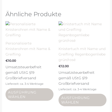
Ähnliche Produkte
Dieses
Di
Produkt
Pr
weist
wei
mehrere
me
Personalisierte
Varianten
Var
Knisterohren mit Name &
Knistertuch mit Name und
auf.
auf
Greifling
Greifling Regenbogenliebe
Die
Di
grün/rosé
€
10.00
Optionen
Op
€
12.00
Umsatzsteuerbefreit
können
kö
gemäß UStG §19
Umsatzsteuerbefreit
auf
auf
Großbriefversand
gemäß UStG §19
der
de
Großbriefversand
Produktseite
Pro
Lieferzeit: ca. 3-4 Werktage
gewählt
ge
Lieferzeit: ca. 3-4 Werktage
AUSFÜHRUNG
werden
we
WÄHLEN
AUSFÜHRUNG
WÄHLEN