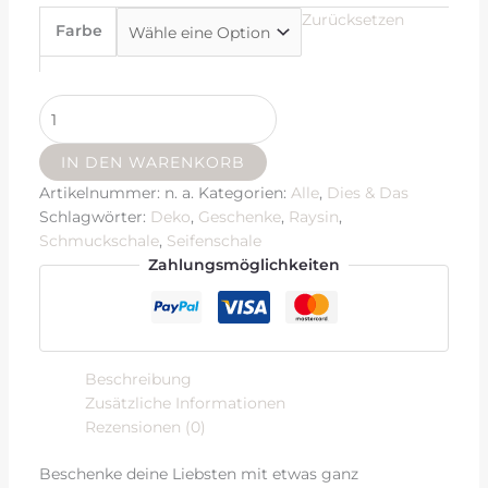
Zurücksetzen
Farbe
IN DEN WARENKORB
Artikelnummer:
n. a.
Kategorien:
Alle
,
Dies & Das
Schlagwörter:
Deko
,
Geschenke
,
Raysin
,
Schmuckschale
,
Seifenschale
Zahlungsmöglichkeiten
Beschreibung
Zusätzliche Informationen
Rezensionen (0)
Beschenke deine Liebsten mit etwas ganz