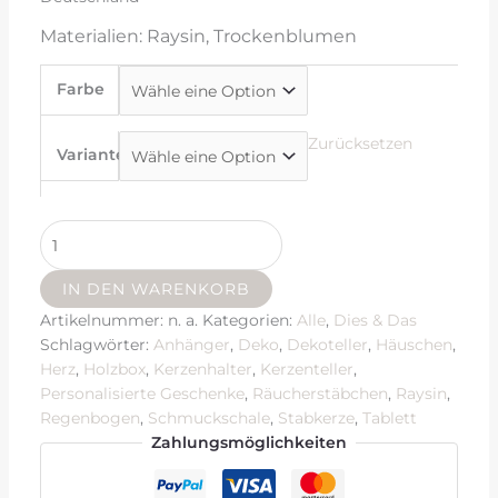
Materialien: Raysin, Trockenblumen
Farbe
Zurücksetzen
Variante
IN DEN WARENKORB
Artikelnummer:
n. a.
Kategorien:
Alle
,
Dies & Das
Schlagwörter:
Anhänger
,
Deko
,
Dekoteller
,
Häuschen
,
Herz
,
Holzbox
,
Kerzenhalter
,
Kerzenteller
,
Personalisierte Geschenke
,
Räucherstäbchen
,
Raysin
,
Regenbogen
,
Schmuckschale
,
Stabkerze
,
Tablett
Zahlungsmöglichkeiten