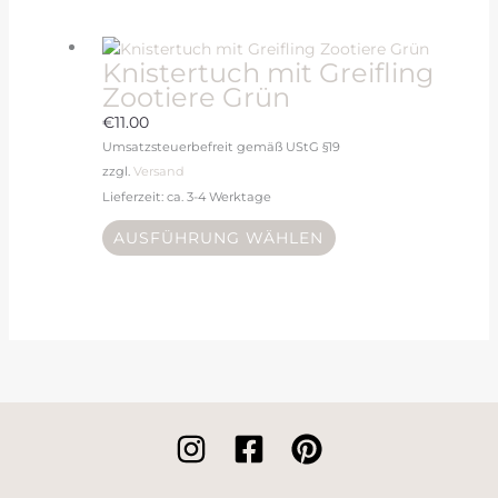
Knistertuch mit Greifling
Zootiere Grün
€
11.00
Umsatzsteuerbefreit gemäß UStG §19
zzgl.
Versand
Lieferzeit: ca. 3-4 Werktage
AUSFÜHRUNG WÄHLEN